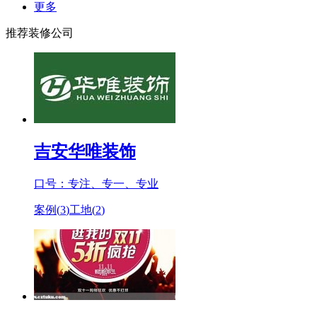
更多
推荐装修公司
吉安华唯装饰
口号：专注、专一、专业
案例(
3
)
工地(
2
)